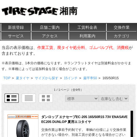
新規登録
店舗ご案内
工賃料金表
交換作業
サービス
アクセス
利用案内
カテゴリ
当店の表示価格は、
作業工賃、廃タイヤ処分料、ゴムバルブ代、消費税
が
含まれております。
※表示価格は、1本分の価格になります。※ランフラットタイヤは別途料金がかかりま
す。※車種によっては追加料金を頂く場合がございます。
TOP
>
夏タイヤ
>
サイズから探す
>
15インチ
>
扁平率50
>
165/50R15
1 / 1ページ
（全9件）
ダンロップ エナセーブEC-205 165/50R15 73V ENASAVE
EC205 DUNLOP 夏用エコタイヤ
交換作業は事前予約制です。 車輌の仕様により交換作業
ができない場合や、別途工賃が必要となる場合がござい