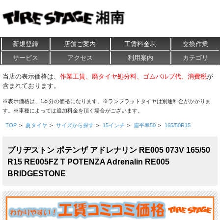
新規登録
店舗ご案内
工賃料金表
交換作業
サービス
アクセス
利用案内
カテゴリ
当店の表示価格は、
作業工賃、廃タイヤ処分料、ゴムバルブ代、消費税
が
含まれております。
※表示価格は、1本分の価格になります。※ランフラットタイヤは別途料金がかかりま
す。※車種によっては追加料金を頂く場合がございます。
TOP
>
夏タイヤ
>
サイズから探す
>
15インチ
>
扁平率50
>
165/50R15
ブリヂストン ポテンザ アドレナリン RE005 073V 165/50
R15 RE005FZ T POTENZA Adrenalin RE005
BRIDGESTONE