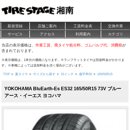
新規登録
店舗ご案内
工賃料金表
交換作業
サービス
アクセス
利用案内
カテゴリ
当店の表示価格は、
作業工賃、廃タイヤ処分料、ゴムバルブ代、消費税
が
含まれております。
※表示価格は、1本分の価格になります。※ランフラットタイヤは別途料金がかかりま
す。※車種によっては追加料金を頂く場合がございます。
TOP
>
夏タイヤ
>
サイズから探す
>
15インチ
>
扁平率50
>
165/50R15
YOKOHAMA BluEarth-Es ES32 165/50R15 73V ブルー
アース・イーエス ヨコハマ