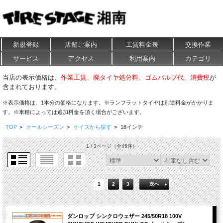
新規登録
店舗ご案内
工賃料金表
交換作業
サービス
アクセス
利用案内
カテゴリ
当店の表示価格は、
作業工賃、廃タイヤ処分料、ゴムバルブ代、消費税
が
含まれております。
※表示価格は、1本分の価格になります。※ランフラットタイヤは別途料金がかかりま
す。※車種によっては追加料金を頂く場合がございます。
TOP
>
オールシーズン
>
サイズから探す
>
18インチ
1 / 3ページ
（全46件）
1
2
3
次へ
ダンロップ シンクロウェザー 245/50R18 100V