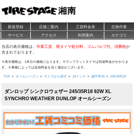
新規登録
店舗ご案内
工賃料金表
交換作業
サービス
アクセス
利用案内
カテゴリ
当店の表示価格は、
作業工賃、廃タイヤ処分料、ゴムバルブ代、消費税
が
含まれております。
※表示価格は、1本分の価格になります。※ランフラットタイヤは別途料金がかかりま
す。※車種によっては追加料金を頂く場合がございます。
TOP
>
オールシーズン
>
サイズから探す
>
18インチ
>
扁平率35
>
245/35R18
ダンロップ シンクロウェザー 245/35R18 92W XL
SYNCHRO WEATHER DUNLOP オールシーズン