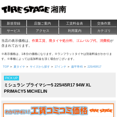
新規登録
店舗ご案内
工賃料金表
交換作業
サービス
アクセス
利用案内
カテゴリ
当店の表示価格は、
作業工賃、廃タイヤ処分料、ゴムバルブ代、消費税
が
含まれております。
※表示価格は、1本分の価格になります。※ランフラットタイヤは別途料金がかかりま
す。※車種によっては追加料金を頂く場合がございます。
TOP
>
夏タイヤ
>
サイズから探す
>
17インチ
>
扁平率45
>
225/45R17
PICK UP
ミシュラン プライマシー5 225/45R17 94W XL
PRIMACY5 MICHELIN