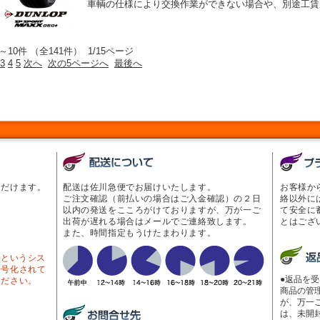
車輌の仕様により交換作業ができない場合や、別途工賃
～10件 （全141件） 1/15ページ
3
4
5
次へ
次の5ページへ
最後へ
ただけます。
配送は佐川急便でお届けいたします。
お客様か
ご注文確認（前払いの場合はご入金確認）の２日
絡以外に
以内の発送をこころがけておりますが、万が一ご
て安全に
出荷が遅れる場合はメールでご連絡致します。
とはござ
また、時間指定もうけたまわります。
Lというシス
暗号化されて
●返品を
ください。
商品の管
が、万一
は、未開