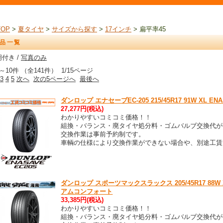
TOP
>
夏タイヤ
>
サイズから探す
>
17インチ
> 扁平率45
品一覧
付き /
写真のみ
～10件 （全141件） 1/15ページ
3
4
5
次へ
次の5ページへ
最後へ
ダンロップ エナセーブEC-205 215/45R17 91W XL E
27,277円(税込)
わかりやすいコミコミ価格！！
組換・バランス・廃タイヤ処分料・ゴムバルブ交換代が
交換作業は事前予約制です。
車輌の仕様により交換作業ができない場合や、別途工賃
ダンロップ スポーツマックスラックス 205/45R17 88W XL
アムコンフォート
33,385円(税込)
わかりやすいコミコミ価格！！
組換・バランス・廃タイヤ処分料・ゴムバルブ交換代が