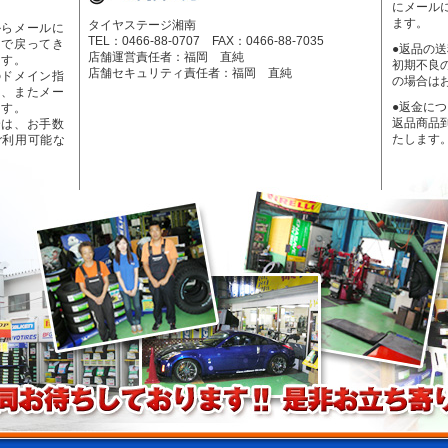
にメール
ます。
タイヤステージ湘南
からメールに
TEL：0466-88-0707 FAX：0466-88-7035
ーで戻ってき
●返品の
店舗運営責任者：福岡 直純
ます。
初期不良
店舗セキュリティ責任者：福岡 直純
のドメイン指
の場合は
く、またメー
●返金に
ます。
返品商品
合は、お手数
たします
ご利用可能な