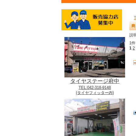
商
説明
1件
1
2
タイヤステージ府中
TEL:042-318-9148
(タイヤフィッター内)