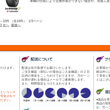
車輌の仕様により交換作業ができない場合や、別途工賃
～10件 （全24件） 1/3ページ
3
次へ
最後へ
ただけます。
配送は佐川急便でお届けいたします。
お客様か
ご注文確認（前払いの場合はご入金確認）の２日
絡以外に
以内の発送をこころがけておりますが、万が一ご
て安全に
出荷が遅れる場合はメールでご連絡致します。
とはござ
また、時間指定もうけたまわります。
Lというシス
暗号化されて
●返品を
ください。
商品の管
が、万一