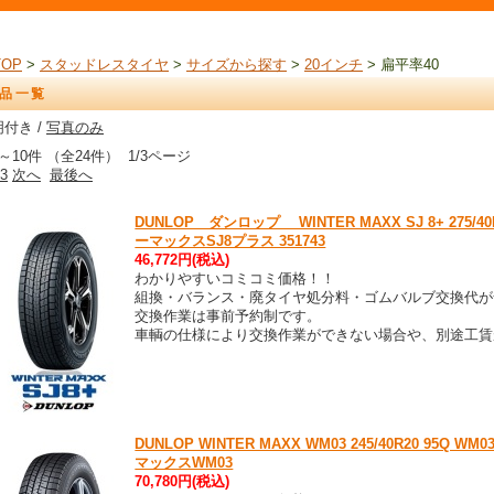
TOP
>
スタッドレスタイヤ
>
サイズから探す
>
20インチ
> 扁平率40
品一覧
付き /
写真のみ
～10件 （全24件） 1/3ページ
3
次へ
最後へ
DUNLOP ダンロップ WINTER MAXX SJ 8+ 275
ーマックスSJ8プラス 351743
46,772円(税込)
わかりやすいコミコミ価格！！
組換・バランス・廃タイヤ処分料・ゴムバルブ交換代が
交換作業は事前予約制です。
車輌の仕様により交換作業ができない場合や、別途工賃
DUNLOP WINTER MAXX WM03 245/40R20 9
マックスWM03
70,780円(税込)