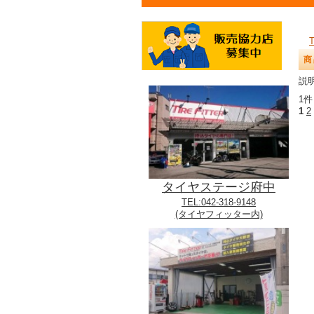
商
説明
1件
1
2
タイヤステージ府中
TEL:042-318-9148
(タイヤフィッター内)