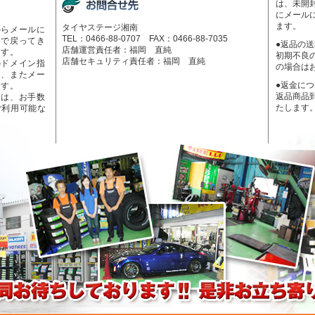
は、未開
にメール
ます。
タイヤステージ湘南
からメールに
TEL：0466-88-0707 FAX：0466-88-7035
ーで戻ってき
●返品の
店舗運営責任者：福岡 直純
ます。
初期不良
店舗セキュリティ責任者：福岡 直純
のドメイン指
の場合は
く、またメー
●返金に
ます。
返品商品
合は、お手数
たします
ご利用可能な