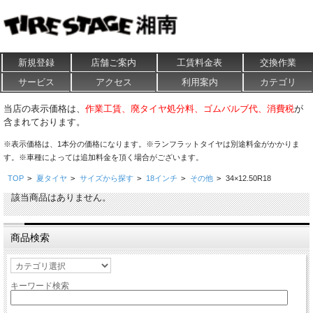
新規登録
店舗ご案内
工賃料金表
交換作業
サービス
アクセス
利用案内
カテゴリ
当店の表示価格は、
作業工賃、廃タイヤ処分料、ゴムバルブ代、消費税
が
含まれております。
※表示価格は、1本分の価格になります。※ランフラットタイヤは別途料金がかかりま
す。※車種によっては追加料金を頂く場合がございます。
TOP
>
夏タイヤ
>
サイズから探す
>
18インチ
>
その他
>
34×12.50R18
該当商品はありません。
商品検索
キーワード検索