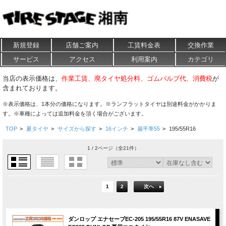
新規登録
店舗ご案内
工賃料金表
交換作業
サービス
アクセス
利用案内
カテゴリ
当店の表示価格は、
作業工賃、廃タイヤ処分料、ゴムバルブ代、消費税
が
含まれております。
※表示価格は、1本分の価格になります。※ランフラットタイヤは別途料金がかかりま
す。※車種によっては追加料金を頂く場合がございます。
TOP
>
夏タイヤ
>
サイズから探す
>
16インチ
>
扁平率55
>
195/55R16
1 / 2ページ
（全21件）
1
2
次へ
ダンロップ エナセーブEC-205 195/55R16 87V ENASAVE