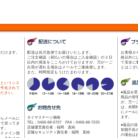
ただけます。
配送は佐川急便でお届けいたします。
お客様か
ご注文確認（前払いの場合はご入金確認）の２日
絡以外に
以内の発送をこころがけておりますが、万が一ご
て安全に
出荷が遅れる場合はメールでご連絡致します。
とはござ
また、時間指定もうけたまわります。
Lというシス
暗号化されて
●返品を
ください。
商品の管
が、万一
は、未開
にメール
ます。
タイヤステージ湘南
からメールに
TEL：0466-88-0707 FAX：0466-88-7035
ーで戻ってき
●返品の
店舗運営責任者：福岡 直純
ます。
初期不良
店舗セキュリティ責任者：福岡 直純
のドメイン指
の場合は