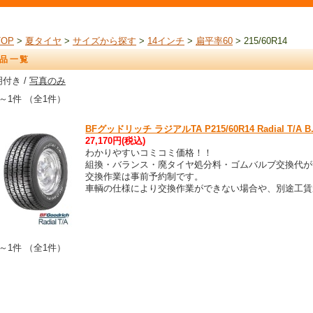
TOP
>
夏タイヤ
>
サイズから探す
>
14インチ
>
扁平率60
> 215/60R14
品一覧
付き /
写真のみ
～1件 （全1件）
BFグッドリッチ ラジアルTA P215/60R14 Radial T/A 
27,170円(税込)
わかりやすいコミコミ価格！！
組換・バランス・廃タイヤ処分料・ゴムバルブ交換代が
交換作業は事前予約制です。
車輌の仕様により交換作業ができない場合や、別途工賃
～1件 （全1件）