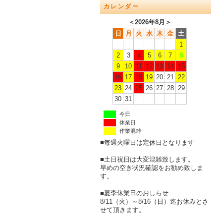
カレンダー
＜
2026年8月
＞
日
月
火
水
木
金
土
1
2
3
4
5
6
7
8
9
10
11
12
13
14
15
16
17
18
19
20
21
22
23
24
25
26
27
28
29
30
31
今日
休業日
作業混雑
■毎週火曜日は定休日となります
■土日祝日は大変混雑致します。
早めの空き状況確認をお勧め致しま
す。
■夏季休業日のおしらせ
8/11（火）～8/16（日）迄お休みとさ
せて頂きます。