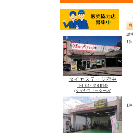
商
説明
1件
タイヤステージ府中
TEL:042-318-9148
(タイヤフィッター内)
1件