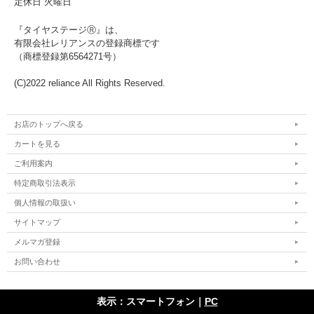
定休日 火曜日
『タイヤステージⓇ』は、
有限会社レリアンスの登録商標です
（商標登録第6564271号）
(C)2022 reliance All Rights Reserved.
お店のトップへ戻る
カートを見る
ご利用案内
特定商取引法表示
個人情報の取扱い
サイトマップ
メルマガ登録
お問い合わせ
表示：スマートフォン｜
PC