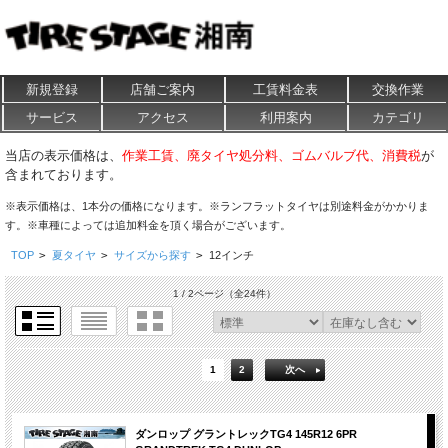
新規登録
店舗ご案内
工賃料金表
交換作業
サービス
アクセス
利用案内
カテゴリ
当店の表示価格は、
作業工賃、廃タイヤ処分料、ゴムバルブ代、消費税
が
含まれております。
※表示価格は、1本分の価格になります。※ランフラットタイヤは別途料金がかかりま
す。※車種によっては追加料金を頂く場合がございます。
TOP
>
夏タイヤ
>
サイズから探す
>
12インチ
1 / 2ページ
（全24件）
1
2
次へ
ダンロップ グラントレックTG4 145R12 6PR