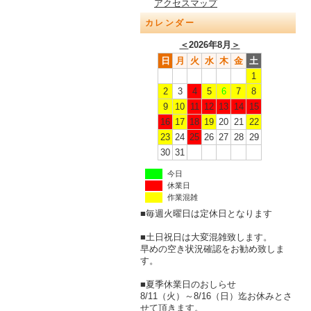
アクセスマップ
カレンダー
＜
2026年8月
＞
日
月
火
水
木
金
土
1
2
3
4
5
6
7
8
9
10
11
12
13
14
15
16
17
18
19
20
21
22
23
24
25
26
27
28
29
30
31
今日
休業日
作業混雑
■毎週火曜日は定休日となります
■土日祝日は大変混雑致します。
早めの空き状況確認をお勧め致しま
す。
■夏季休業日のおしらせ
8/11（火）～8/16（日）迄お休みとさ
せて頂きます。