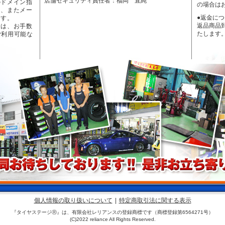
店舗セキュリティ責任者：福岡 直純
のドメイン指
の場合は
く、またメー
●返金に
ます。
返品商品
合は、お手数
たします
ご利用可能な
個人情報の取り扱いについて
|
特定商取引法に関する表示
『タイヤステージⓇ』は、有限会社レリアンスの登録商標です（商標登録第6564271号）
(C)2022 reliance All Rights Reserved.