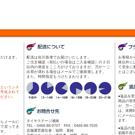
ただけます。
配送は佐川急便でお届けいたします。
お客様か
ご注文確認（前払いの場合はご入金確認）の２日
絡以外に
以内の発送をこころがけておりますが、万が一ご
て安全に
出荷が遅れる場合はメールでご連絡致します。
とはござ
また、時間指定もうけたまわります。
Lというシス
暗号化されて
●返品を
ください。
商品の管
が、万一
は、未開
にメール
ます。
タイヤステージ湘南
からメールに
TEL：0466-88-0707 FAX：0466-88-7035
ーで戻ってき
●返品の
店舗運営責任者：福岡 直純
ます。
初期不良