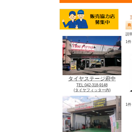
商
説明
1件
タイヤステージ府中
TEL:042-318-9148
(タイヤフィッター内)
1件