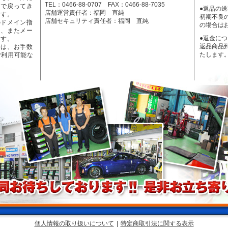
TEL：0466-88-0707 FAX：0466-88-7035
ーで戻ってき
●返品の
店舗運営責任者：福岡 直純
ます。
初期不良
店舗セキュリティ責任者：福岡 直純
のドメイン指
の場合は
く、またメー
●返金に
ます。
返品商品
合は、お手数
たします
ご利用可能な
個人情報の取り扱いについて
|
特定商取引法に関する表示