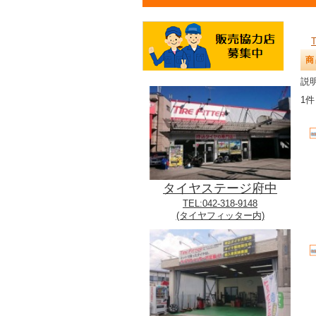
商
説明
1件
タイヤステージ府中
TEL:042-318-9148
(タイヤフィッター内)