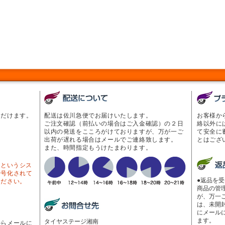
ただけます。
配送は佐川急便でお届けいたします。
お客様か
ご注文確認（前払いの場合はご入金確認）の２日
絡以外に
以内の発送をこころがけておりますが、万が一ご
て安全に
出荷が遅れる場合はメールでご連絡致します。
とはござ
また、時間指定もうけたまわります。
Lというシス
暗号化されて
●返品を
ください。
商品の管
が、万一
は、未開
にメール
ます。
タイヤステージ湘南
からメールに