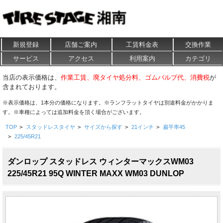
新規登録
店舗ご案内
工賃料金表
交換作業
サービス
アクセス
利用案内
カテゴリ
当店の表示価格は、
作業工賃、廃タイヤ処分料、ゴムバルブ代、消費税
が
含まれております。
※表示価格は、1本分の価格になります。※ランフラットタイヤは別途料金がかかりま
す。※車種によっては追加料金を頂く場合がございます。
TOP
>
スタッドレスタイヤ
>
サイズから探す
>
21インチ
>
扁平率45
>
225/45R21
ダンロップ スタッドレス ウィンターマックスWM03
225/45R21 95Q WINTER MAXX WM03 DUNLOP