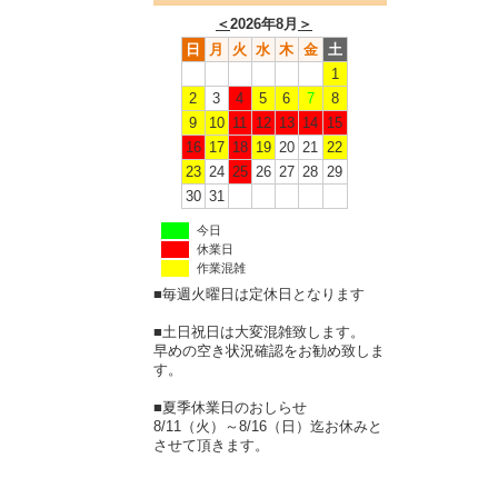
＜
2026年8月
＞
日
月
火
水
木
金
土
1
2
3
4
5
6
7
8
9
10
11
12
13
14
15
16
17
18
19
20
21
22
23
24
25
26
27
28
29
30
31
今日
休業日
作業混雑
■毎週火曜日は定休日となります
■土日祝日は大変混雑致します。
早めの空き状況確認をお勧め致しま
す。
■夏季休業日のおしらせ
8/11（火）～8/16（日）迄お休みと
させて頂きます。