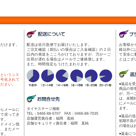
ただけます。
配送は佐川急便でお届けいたします。
お客様か
ご注文確認（前払いの場合はご入金確認）の２日
絡以外に
以内の発送をこころがけておりますが、万が一ご
て安全に
出荷が遅れる場合はメールでご連絡致します。
とはござ
また、時間指定もうけたまわります。
Lというシス
暗号化されて
●返品を
ください。
商品の管
が、万一
は、未開
にメール
ます。
タイヤステージ湘南
からメールに
TEL：0466-88-0707 FAX：0466-88-7035
ーで戻ってき
●返品の
店舗運営責任者：福岡 直純
ます。
初期不良
店舗セキュリティ責任者：福岡 直純
のドメイン指
の場合は
く、またメー
●返金に
ます。