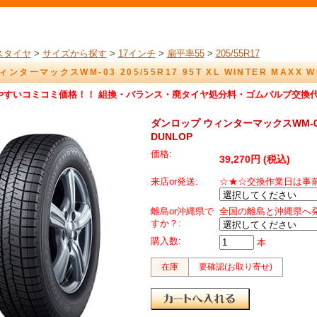
スタイヤ
>
サイズから探す
>
17インチ
>
扁平率55
>
205/55R17
ンターマックスWM-03 205/55R17 95T XL WINTER MAXX W
やすいコミコミ価格！！ 組換・バランス・廃タイヤ処分料・ゴムバルブ交換
ダンロップ ウィンターマックスWM-03 205
DUNLOP
価格:
39,270円 (税込)
来店or発送:
☆★☆交換作業日は事
離島or沖縄県で
全国の離島と沖縄県へ
すか？:
購入数:
本
在庫
要確認(お取り寄せ)