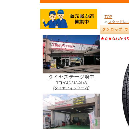
TOP
>
スタッドレ
ダンロップ ウィ
★☆★☆わかり
タイヤステージ府中
TEL:042-318-9148
(タイヤフィッター内)