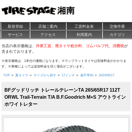
新規登録
店舗ご案内
工賃料金表
交換作業
サービス
アクセス
利用案内
カテゴリ
当店の表示価格は、
作業工賃、廃タイヤ処分料、ゴムバルブ代、消費税
が
含まれております。
※表示価格は、1本分の価格になります。※ランフラットタイヤは別途料金がかかりま
す。※車種によっては追加料金を頂く場合がございます。
TOP
>
夏タイヤ
>
サイズから探す
>
17インチ
>
扁平率65
>
265/65R17
BFグッドリッチ トレールテレーンTA 265/65R17 112T
ORWL Trail-Terrain T/A B.F.Goodrich M+S アウトライン
ホワイトレター