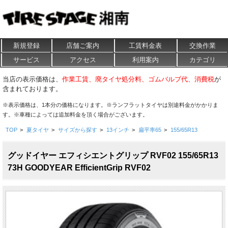
新規登録
店舗ご案内
工賃料金表
交換作業
サービス
アクセス
利用案内
カテゴリ
当店の表示価格は、
作業工賃、廃タイヤ処分料、ゴムバルブ代、消費税
が
含まれております。
※表示価格は、1本分の価格になります。※ランフラットタイヤは別途料金がかかりま
す。※車種によっては追加料金を頂く場合がございます。
TOP
>
夏タイヤ
>
サイズから探す
>
13インチ
>
扁平率65
>
155/65R13
グッドイヤー エフィシエントグリップ RVF02 155/65R13
73H GOODYEAR EfficientGrip RVF02