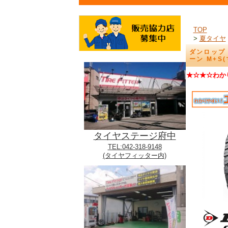
TOP
>
夏タイヤ
ダンロップ グ
ーン M+S
★☆★☆わか
タイヤステージ府中
TEL:042-318-9148
(タイヤフィッター内)