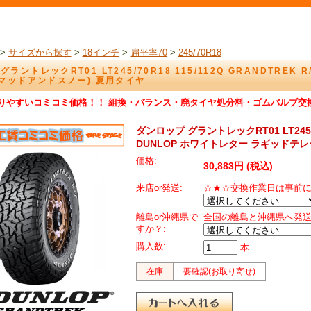
>
サイズから探す
>
18インチ
>
扁平率70
>
245/70R18
ラントレックRT01 LT245/70R18 115/112Q GRANDTREK
(マッドアンドスノー) 夏用タイヤ
りやすいコミコミ価格！！ 組換・バランス・廃タイヤ処分料・ゴムバルブ交
ダンロップ グラントレックRT01 LT245/70R
DUNLOP ホワイトレター ラギッドテレ
価格:
30,883円 (税込)
来店or発送:
☆★☆交換作業日は事前
離島or沖縄県で
全国の離島と沖縄県へ発
すか？:
購入数:
本
在庫
要確認(お取り寄せ)