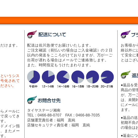
ただけます。
配送は佐川急便でお届けいたします。
お客様か
ご注文確認（前払いの場合はご入金確認）の２日
絡以外に
以内の発送をこころがけておりますが、万が一ご
て安全に
出荷が遅れる場合はメールでご連絡致します。
とはござ
また、時間指定もうけたまわります。
Lというシス
暗号化されて
●返品を
ください。
商品の管
が、万一
は、未開
にメール
ます。
タイヤステージ湘南
からメールに
TEL：0466-88-0707 FAX：0466-88-7035
ーで戻ってき
●返品の
店舗運営責任者：福岡 直純
ます。
初期不良
店舗セキュリティ責任者：福岡 直純
のドメイン指
の場合は
く、またメー
●返金に
ます。