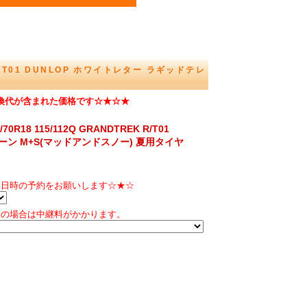
 R/T01 DUNLOP ホワイトレター ラギッドテレ
換代が含まれた価格です☆★☆★
18 115/112Q GRANDTREK R/T01
ーン M+S(マッドアンドスノー) 夏用タイヤ
に日時の予約をお願いします☆★☆
送の場合は中継料がかかります。