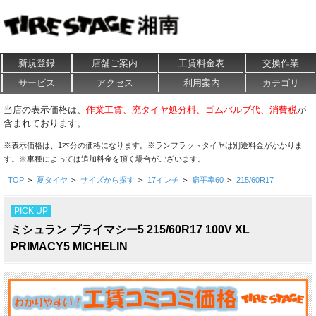
新規登録
店舗ご案内
工賃料金表
交換作業
サービス
アクセス
利用案内
カテゴリ
当店の表示価格は、
作業工賃、廃タイヤ処分料、ゴムバルブ代、消費税
が
含まれております。
※表示価格は、1本分の価格になります。※ランフラットタイヤは別途料金がかかりま
す。※車種によっては追加料金を頂く場合がございます。
TOP
>
夏タイヤ
>
サイズから探す
>
17インチ
>
扁平率60
>
215/60R17
PICK UP
ミシュラン プライマシー5 215/60R17 100V XL
PRIMACY5 MICHELIN