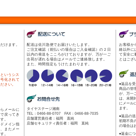
ただけます。
配送は佐川急便でお届けいたします。
お客様か
ご注文確認（前払いの場合はご入金確認）の２日
絡以外に
以内の発送をこころがけておりますが、万が一ご
て安全に
出荷が遅れる場合はメールでご連絡致します。
とはござ
また、時間指定もうけたまわります。
Lというシス
暗号化されて
●返品を
ください。
商品の管
が、万一
は、未開
にメール
ます。
タイヤステージ湘南
からメールに
TEL：0466-88-0707 FAX：0466-88-7035
ーで戻ってき
●返品の
店舗運営責任者：福岡 直純
ます。
初期不良
店舗セキュリティ責任者：福岡 直純
のドメイン指
の場合は
く、またメー
●返金に
ます。