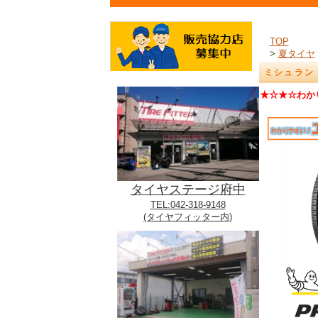
TOP
>
夏タイヤ
ミシュラン プ
★☆★☆わか
タイヤステージ府中
TEL:042-318-9148
(タイヤフィッター内)