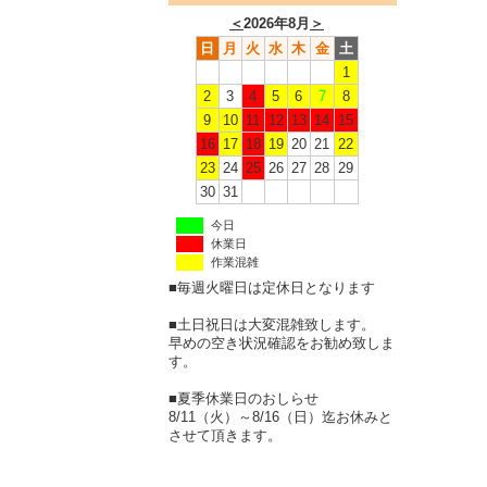
＜
2026年8月
＞
日
月
火
水
木
金
土
1
2
3
4
5
6
7
8
9
10
11
12
13
14
15
16
17
18
19
20
21
22
23
24
25
26
27
28
29
30
31
今日
休業日
作業混雑
■毎週火曜日は定休日となります
■土日祝日は大変混雑致します。
早めの空き状況確認をお勧め致しま
す。
■夏季休業日のおしらせ
8/11（火）～8/16（日）迄お休みと
させて頂きます。