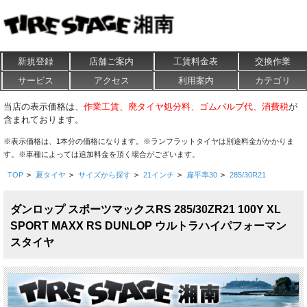
新規登録
店舗ご案内
工賃料金表
交換作業
サービス
アクセス
利用案内
カテゴリ
当店の表示価格は、
作業工賃、廃タイヤ処分料、ゴムバルブ代、消費税
が
含まれております。
※表示価格は、1本分の価格になります。※ランフラットタイヤは別途料金がかかりま
す。※車種によっては追加料金を頂く場合がございます。
TOP
>
夏タイヤ
>
サイズから探す
>
21インチ
>
扁平率30
>
285/30R21
ダンロップ スポーツマックスRS 285/30ZR21 100Y XL
SPORT MAXX RS DUNLOP ウルトラハイパフォーマン
スタイヤ