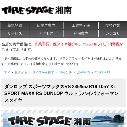
新規登録
店舗ご案内
工賃料金表
交換作業
サービス
アクセス
利用案内
カテゴリ
当店の表示価格は、
作業工賃、廃タイヤ処分料、ゴムバルブ代、消費税
が
含まれております。
※表示価格は、1本分の価格になります。※ランフラットタイヤは別途料金がかかりま
す。※車種によっては追加料金を頂く場合がございます。
TOP
>
夏タイヤ
>
サイズから探す
>
19インチ
>
扁平率55
>
235/55R19
ダンロップ スポーツマックスRS 235/55ZR19 105Y XL
SPORT MAXX RS DUNLOP ウルトラハイパフォーマン
スタイヤ