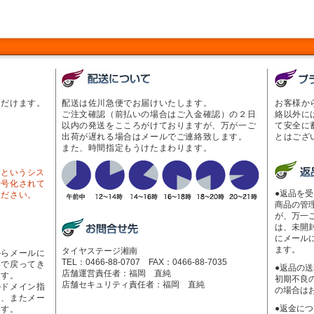
ただけます。
配送は佐川急便でお届けいたします。
お客様か
ご注文確認（前払いの場合はご入金確認）の２日
絡以外に
以内の発送をこころがけておりますが、万が一ご
て安全に
出荷が遅れる場合はメールでご連絡致します。
とはござ
また、時間指定もうけたまわります。
Lというシス
暗号化されて
●返品を
ください。
商品の管
が、万一
は、未開
にメール
ます。
タイヤステージ湘南
からメールに
TEL：0466-88-0707 FAX：0466-88-7035
ーで戻ってき
●返品の
店舗運営責任者：福岡 直純
ます。
初期不良
店舗セキュリティ責任者：福岡 直純
のドメイン指
の場合は
く、またメー
●返金に
ます。