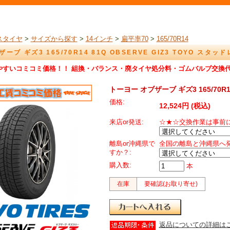
スタイヤ
>
サイズから探す
>
14インチ
>
扁平率70
>
165/70R14
ーブ ギズ3 165/70R14 81Q OBSERVE GIZ3 TOYO スタッ
やすいコミコミ価格！！ 組換・バランス・廃タイヤ処分料・ゴムバルブ交換
トーヨー オブザーブ ギズ3 165/70R14
価格:
12,524円 (税込)
来店or発送:
☆★☆交換作業は事前
離島or沖縄県で
全国の離島と沖縄県へ
すか？:
購入数:
本
在庫
要確認(お取り寄せ)
返品についての詳細は