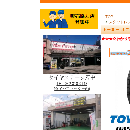
TOP
>
スタッドレ
トーヨー オブザ
★☆★☆わかり
タイヤステージ府中
TEL:042-318-9148
(タイヤフィッター内)