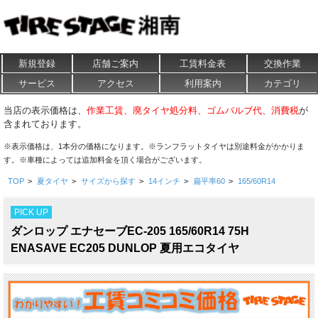
新規登録
店舗ご案内
工賃料金表
交換作業
サービス
アクセス
利用案内
カテゴリ
当店の表示価格は、
作業工賃、廃タイヤ処分料、ゴムバルブ代、消費税
が
含まれております。
※表示価格は、1本分の価格になります。※ランフラットタイヤは別途料金がかかりま
す。※車種によっては追加料金を頂く場合がございます。
TOP
>
夏タイヤ
>
サイズから探す
>
14インチ
>
扁平率60
>
165/60R14
PICK UP
ダンロップ エナセーブEC-205 165/60R14 75H
ENASAVE EC205 DUNLOP 夏用エコタイヤ