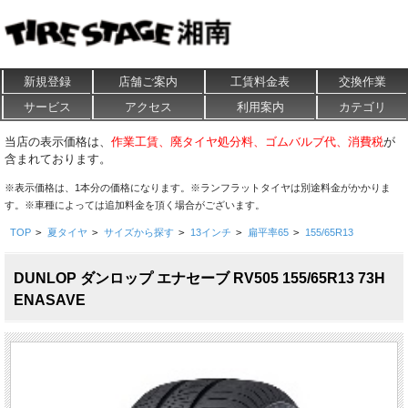
新規登録
店舗ご案内
工賃料金表
交換作業
サービス
アクセス
利用案内
カテゴリ
当店の表示価格は、
作業工賃、廃タイヤ処分料、ゴムバルブ代、消費税
が
含まれております。
※表示価格は、1本分の価格になります。※ランフラットタイヤは別途料金がかかりま
す。※車種によっては追加料金を頂く場合がございます。
TOP
>
夏タイヤ
>
サイズから探す
>
13インチ
>
扁平率65
>
155/65R13
DUNLOP ダンロップ エナセーブ RV505 155/65R13 73H
ENASAVE