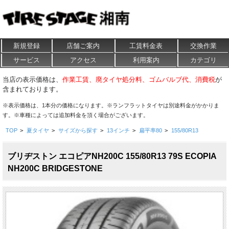
新規登録
店舗ご案内
工賃料金表
交換作業
サービス
アクセス
利用案内
カテゴリ
当店の表示価格は、
作業工賃、廃タイヤ処分料、ゴムバルブ代、消費税
が
含まれております。
※表示価格は、1本分の価格になります。※ランフラットタイヤは別途料金がかかりま
す。※車種によっては追加料金を頂く場合がございます。
TOP
>
夏タイヤ
>
サイズから探す
>
13インチ
>
扁平率80
>
155/80R13
ブリヂストン エコピアNH200C 155/80R13 79S ECOPIA
NH200C BRIDGESTONE